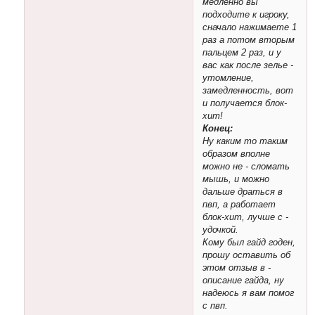
медленно вы
подходите к игроку,
сначало нажимаете 1
раз а потом вторым
пальцем 2 раз, и у
вас как после зелье -
утомление,
замедленность, вот
и получается блок-
хит!
Конец:
Ну каким то таким
образом вполне
можно не - сломать
мышь, и можно
дальше драться в
пвп, а работает
блок-хит, лучше с -
удочкой.
Кому был гайд годен,
прошу оставить об
этом отзыв в -
описание гайда, ну
надеюсь я вам помог
с пвп.