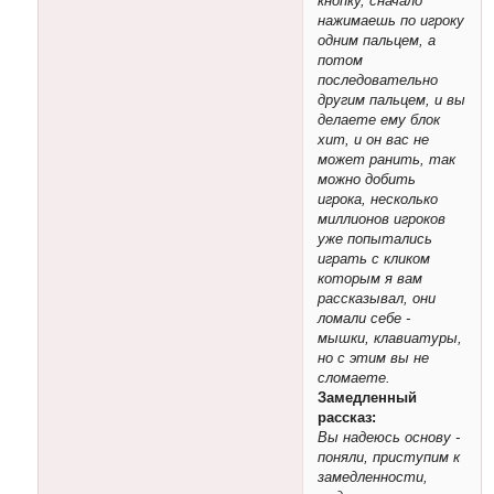
кнопку, сначало
нажимаешь по игроку
одним пальцем, а
потом
последовательно
другим пальцем, и вы
делаете ему блок
хит, и он вас не
может ранить, так
можно добить
игрока, несколько
миллионов игроков
уже попытались
играть с кликом
которым я вам
рассказывал, они
ломали себе -
мышки, клавиатуры,
но с этим вы не
сломаете.
Замедленный
рассказ:
Вы надеюсь основу -
поняли, приступим к
замедленности,