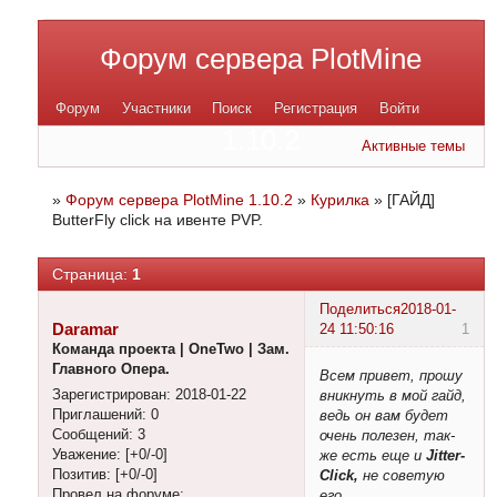
Форум сервера PlotMine
Форум
Участники
Поиск
Регистрация
Войти
1.10.2
Активные темы
»
Форум сервера PlotMine 1.10.2
»
Курилка
»
[ГАЙД]
ButterFly click на ивенте PVP.
Страница:
1
Поделиться
2018-01-
Daramar
24 11:50:16
1
Команда проекта | OneTwo | Зам.
Главного Опера.
Всем привет, прошу
Зарегистрирован
: 2018-01-22
вникнуть в мой гайд,
Приглашений:
0
ведь он вам будет
Сообщений:
3
очень полезен, так-
Уважение:
[+0/-0]
же есть еще и
Jitter-
Позитив:
[+0/-0]
Click,
не советую
Провел на форуме:
его